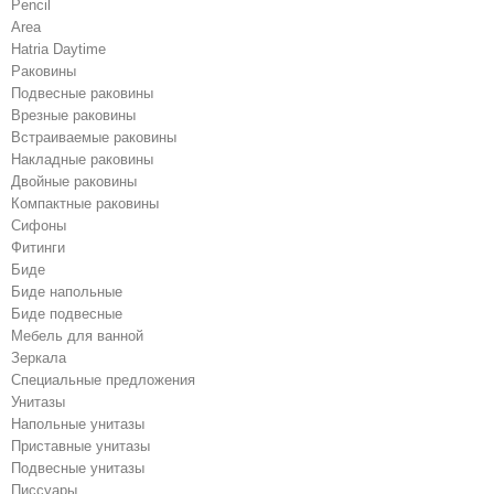
Pencil
Area
Hatria Daytime
Раковины
Подвесные раковины
Врезные раковины
Встраиваемые раковины
Накладные раковины
Двойные раковины
Компактные раковины
Сифоны
Фитинги
Биде
Биде напольные
Биде подвесные
Мебель для ванной
Зеркала
Специальные предложения
Унитазы
Напольные унитазы
Приставные унитазы
Подвесные унитазы
Писсуары