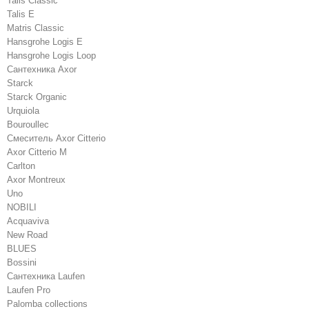
Talis Classic
Talis E
Matris Classic
Hansgrohe Logis E
Hansgrohe Logis Loop
Сантехника Axor
Starck
Starck Organic
Urquiola
Bouroullec
Смеситель Axor Citterio
Axor Citterio M
Carlton
Axor Montreux
Uno
NOBILI
Acquaviva
New Road
BLUES
Bossini
Сантехника Laufen
Laufen Pro
Palomba collections