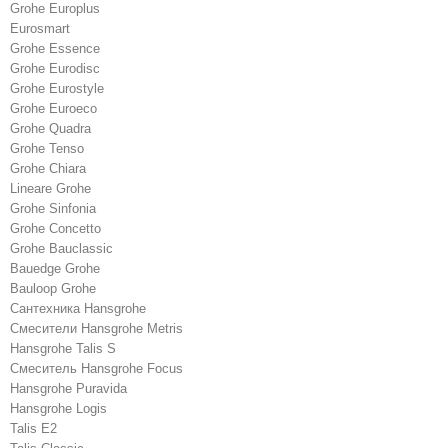
Grohe Europlus
Eurosmart
Grohe Essence
Grohe Eurodisc
Grohe Eurostyle
Grohe Euroeco
Grohe Quadra
Grohe Tenso
Grohe Chiara
Lineare Grohe
Grohe Sinfonia
Grohe Concetto
Grohe Bauclassic
Bauedge Grohe
Bauloop Grohe
Сантехника Hansgrohe
Cмесители Hansgrohe Metris
Hansgrohe Talis S
Смеситель Hansgrohe Focus
Hansgrohe Puravida
Hansgrohe Logis
Talis E2