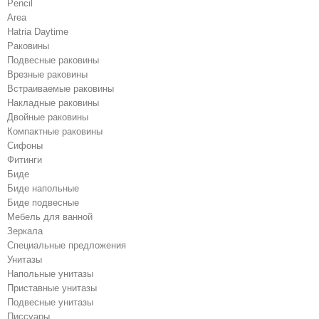
Pencil
Area
Hatria Daytime
Раковины
Подвесные раковины
Врезные раковины
Встраиваемые раковины
Накладные раковины
Двойные раковины
Компактные раковины
Сифоны
Фитинги
Биде
Биде напольные
Биде подвесные
Мебель для ванной
Зеркала
Специальные предложения
Унитазы
Напольные унитазы
Приставные унитазы
Подвесные унитазы
Писсуары