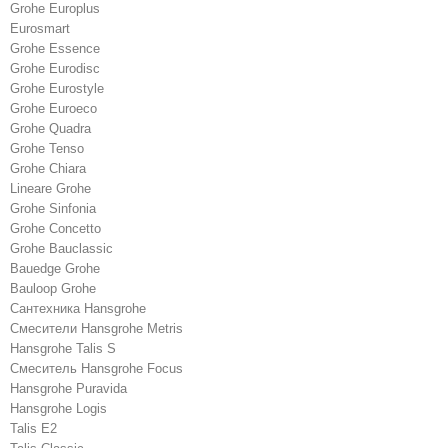
Grohe Europlus
Eurosmart
Grohe Essence
Grohe Eurodisc
Grohe Eurostyle
Grohe Euroeco
Grohe Quadra
Grohe Tenso
Grohe Chiara
Lineare Grohe
Grohe Sinfonia
Grohe Concetto
Grohe Bauclassic
Bauedge Grohe
Bauloop Grohe
Сантехника Hansgrohe
Cмесители Hansgrohe Metris
Hansgrohe Talis S
Смеситель Hansgrohe Focus
Hansgrohe Puravida
Hansgrohe Logis
Talis E2