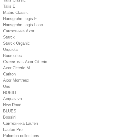
Talis Classic
Talis E
Matris Classic
Hansgrohe Logis E
Hansgrohe Logis Loop
Сантехника Axor
Starck
Starck Organic
Urquiola
Bouroullec
Смеситель Axor Citterio
Axor Citterio M
Carlton
Axor Montreux
Uno
NOBILI
Acquaviva
New Road
BLUES
Bossini
Сантехника Laufen
Laufen Pro
Palomba collections