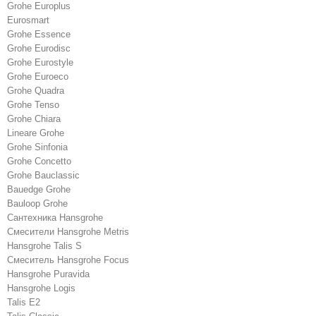
Grohe Europlus
Eurosmart
Grohe Essence
Grohe Eurodisc
Grohe Eurostyle
Grohe Euroeco
Grohe Quadra
Grohe Tenso
Grohe Chiara
Lineare Grohe
Grohe Sinfonia
Grohe Concetto
Grohe Bauclassic
Bauedge Grohe
Bauloop Grohe
Сантехника Hansgrohe
Cмесители Hansgrohe Metris
Hansgrohe Talis S
Смеситель Hansgrohe Focus
Hansgrohe Puravida
Hansgrohe Logis
Talis E2