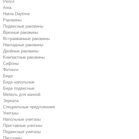
Pencil
Area
Hatria Daytime
Раковины
Подвесные раковины
Врезные раковины
Встраиваемые раковины
Накладные раковины
Двойные раковины
Компактные раковины
Сифоны
Фитинги
Биде
Биде напольные
Биде подвесные
Мебель для ванной
Зеркала
Специальные предложения
Унитазы
Напольные унитазы
Приставные унитазы
Подвесные унитазы
Писсуары