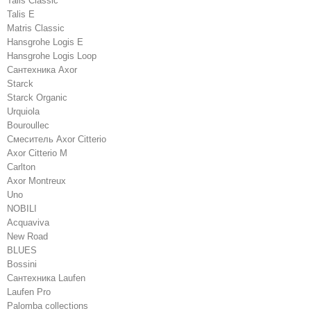
Talis Classic
Talis E
Matris Classic
Hansgrohe Logis E
Hansgrohe Logis Loop
Сантехника Axor
Starck
Starck Organic
Urquiola
Bouroullec
Смеситель Axor Citterio
Axor Citterio M
Carlton
Axor Montreux
Uno
NOBILI
Acquaviva
New Road
BLUES
Bossini
Сантехника Laufen
Laufen Pro
Palomba collections