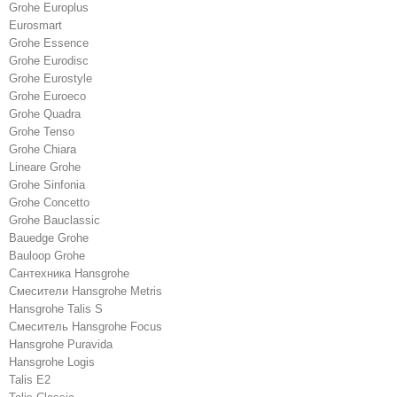
Grohe Europlus
Eurosmart
Grohe Essence
Grohe Eurodisc
Grohe Eurostyle
Grohe Euroeco
Grohe Quadra
Grohe Tenso
Grohe Chiara
Lineare Grohe
Grohe Sinfonia
Grohe Concetto
Grohe Bauclassic
Bauedge Grohe
Bauloop Grohe
Сантехника Hansgrohe
Cмесители Hansgrohe Metris
Hansgrohe Talis S
Смеситель Hansgrohe Focus
Hansgrohe Puravida
Hansgrohe Logis
Talis E2