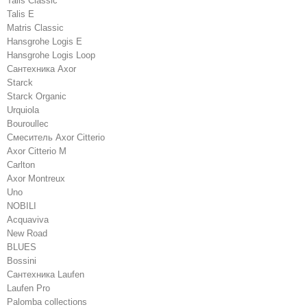
Talis Classic
Talis E
Matris Classic
Hansgrohe Logis E
Hansgrohe Logis Loop
Сантехника Axor
Starck
Starck Organic
Urquiola
Bouroullec
Смеситель Axor Citterio
Axor Citterio M
Carlton
Axor Montreux
Uno
NOBILI
Acquaviva
New Road
BLUES
Bossini
Сантехника Laufen
Laufen Pro
Palomba collections