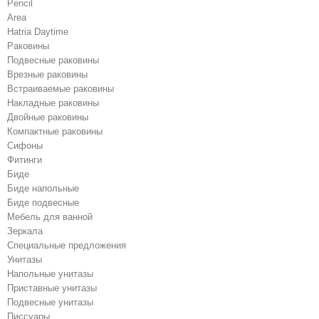
Pencil
Area
Hatria Daytime
Раковины
Подвесные раковины
Врезные раковины
Встраиваемые раковины
Накладные раковины
Двойные раковины
Компактные раковины
Сифоны
Фитинги
Биде
Биде напольные
Биде подвесные
Мебель для ванной
Зеркала
Специальные предложения
Унитазы
Напольные унитазы
Приставные унитазы
Подвесные унитазы
Писсуары