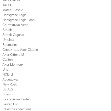
Talis Classic
Talis E
Matris Classic
Hansgrohe Logis E
Hansgrohe Logis Loop
Сантехника Axor
Starck
Starck Organic
Urquiola
Bouroullec
Смеситель Axor Citterio
Axor Citterio M
Carlton
Axor Montreux
Uno
NOBILI
Acquaviva
New Road
BLUES
Bossini
Сантехника Laufen
Laufen Pro
Palomba collections