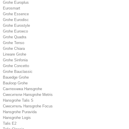
Grohe Europlus
Eurosmart
Grohe Essence
Grohe Eurodisc
Grohe Eurostyle
Grohe Euroeco
Grohe Quadra
Grohe Tenso
Grohe Chiara
Lineare Grohe
Grohe Sinfonia
Grohe Concetto
Grohe Bauclassic
Bauedge Grohe
Bauloop Grohe
Сантехника Hansgrohe
Cмесители Hansgrohe Metris
Hansgrohe Talis S
Смеситель Hansgrohe Focus
Hansgrohe Puravida
Hansgrohe Logis
Talis E2