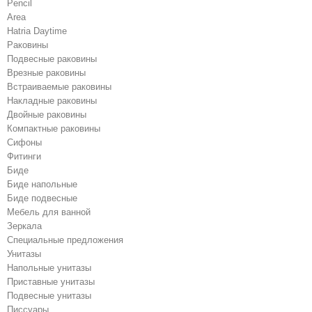
Pencil
Area
Hatria Daytime
Раковины
Подвесные раковины
Врезные раковины
Встраиваемые раковины
Накладные раковины
Двойные раковины
Компактные раковины
Сифоны
Фитинги
Биде
Биде напольные
Биде подвесные
Мебель для ванной
Зеркала
Специальные предложения
Унитазы
Напольные унитазы
Приставные унитазы
Подвесные унитазы
Писсуары