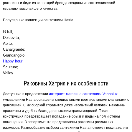
раковины и биде из коллекций бренда созданы из сантехнической
керамики высочайшего качества.
Популярные коллекции сантехники Hatria:
G-full;
Dolcevita;
Abito;
Canalgrande;
Grandangolo;
Happy hour
;
Sculture;
Valley.
Раковины Хатрия и их особенности
Доступные в предложении
интернет-магазина сантехники Vannalux
умывальники Hatria оснащены специальными вертикальными клапанами с
фиксацией. С их сборкой справится даже неопытный человек. Раковины
практичны и удобны благодаря высоким краям моделей. Такая
конструкция предотвращает попадание брызг и воды на пол и стены
помещения. В ассортименте представлены раковины различных
размеров. Разнообразие выбора сантехники Hatria поможет покупателям