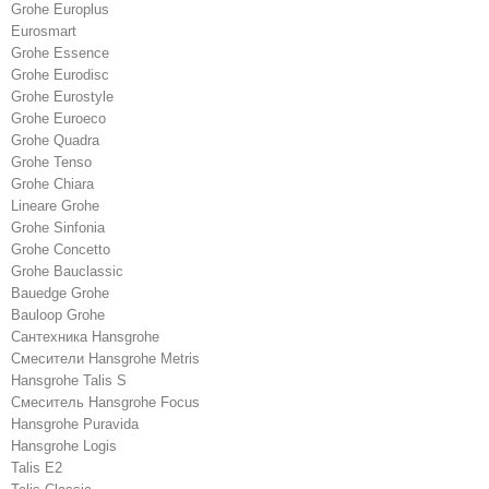
Grohe Europlus
Eurosmart
Grohe Essence
Grohe Eurodisc
Grohe Eurostyle
Grohe Euroeco
Grohe Quadra
Grohe Tenso
Grohe Chiara
Lineare Grohe
Grohe Sinfonia
Grohe Concetto
Grohe Bauclassic
Bauedge Grohe
Bauloop Grohe
Сантехника Hansgrohe
Cмесители Hansgrohe Metris
Hansgrohe Talis S
Смеситель Hansgrohe Focus
Hansgrohe Puravida
Hansgrohe Logis
Talis E2