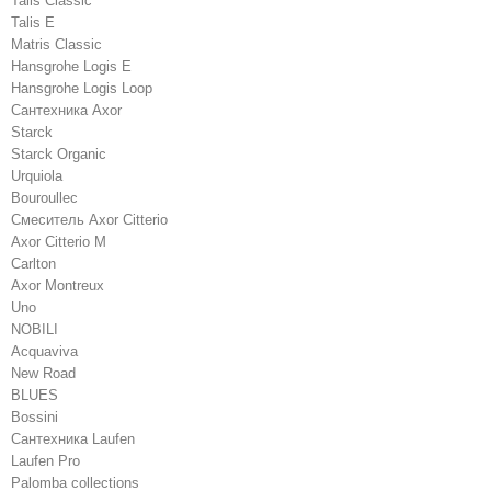
Talis Classic
Talis E
Matris Classic
Hansgrohe Logis E
Hansgrohe Logis Loop
Сантехника Axor
Starck
Starck Organic
Urquiola
Bouroullec
Смеситель Axor Citterio
Axor Citterio M
Carlton
Axor Montreux
Uno
NOBILI
Acquaviva
New Road
BLUES
Bossini
Сантехника Laufen
Laufen Pro
Palomba collections