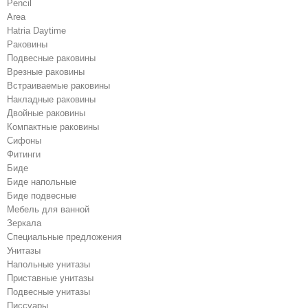
Pencil
Area
Hatria Daytime
Раковины
Подвесные раковины
Врезные раковины
Встраиваемые раковины
Накладные раковины
Двойные раковины
Компактные раковины
Сифоны
Фитинги
Биде
Биде напольные
Биде подвесные
Мебель для ванной
Зеркала
Специальные предложения
Унитазы
Напольные унитазы
Приставные унитазы
Подвесные унитазы
Писсуары