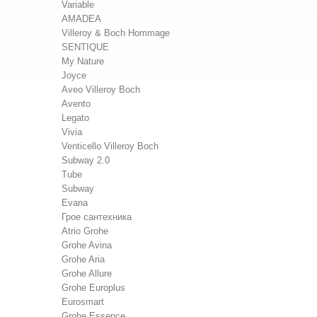
Variable
AMADEA
Villeroy & Boch Hommage
SENTIQUE
My Nature
Joyce
Aveo Villeroy Boch
Avento
Legato
Vivia
Venticello Villeroy Boch
Subway 2.0
Tube
Subway
Evana
Грое сантехника
Atrio Grohe
Grohe Avina
Grohe Aria
Grohe Allure
Grohe Europlus
Eurosmart
Grohe Essence