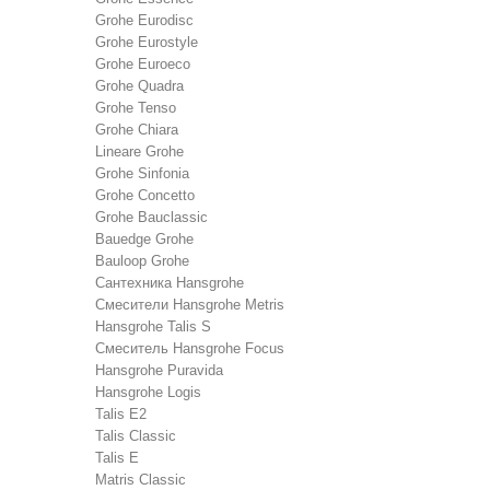
Grohe Eurodisc
Grohe Eurostyle
Grohe Euroeco
Grohe Quadra
Grohe Tenso
Grohe Chiara
Lineare Grohe
Grohe Sinfonia
Grohe Concetto
Grohe Bauclassic
Bauedge Grohe
Bauloop Grohe
Сантехника Hansgrohe
Cмесители Hansgrohe Metris
Hansgrohe Talis S
Смеситель Hansgrohe Focus
Hansgrohe Puravida
Hansgrohe Logis
Talis E2
Talis Classic
Talis E
Matris Classic