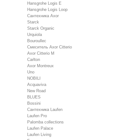
Hansgrohe Logis E
Hansgrohe Logis Loop
Сантехника Axor
Starck
Starck Organic
Urquiola
Bouroullec
Смеситель Axor Citterio
Axor Citterio M
Carlton
Axor Montreux
Uno
NOBILI
Acquaviva
New Road
BLUES
Bossini
Сантехника Laufen
Laufen Pro
Palomba collections
Laufen Palace
Laufen Living