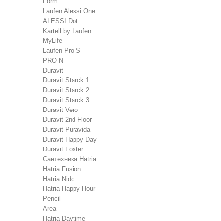
Form
Laufen Alessi One
ALESSI Dot
Kartell by Laufen
MyLife
Laufen Pro S
PRO N
Duravit
Duravit Starck 1
Duravit Starck 2
Duravit Starck 3
Duravit Vero
Duravit 2nd Floor
Duravit Puravida
Duravit Happy Day
Duravit Foster
Сантехника Hatria
Hatria Fusion
Hatria Nido
Hatria Happy Hour
Pencil
Area
Hatria Daytime