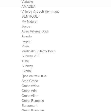
Variable
AMADEA
Villeroy & Boch Hommage
SENTIQUE
My Nature
Joyce
Aveo Villeroy Boch
Avento
Legato
Vivia
Venticello Villeroy Boch
Subway 2.0
Tube
Subway
Evana
Грое сантехника
Atrio Grohe
Grohe Avina
Grohe Aria
Grohe Allure
Grohe Europlus
Eurosmart
Grohe Essence