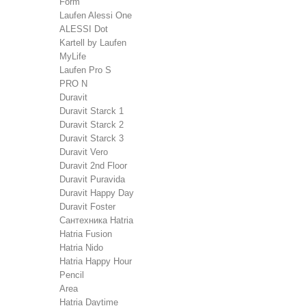
Form
Laufen Alessi One
ALESSI Dot
Kartell by Laufen
MyLife
Laufen Pro S
PRO N
Duravit
Duravit Starck 1
Duravit Starck 2
Duravit Starck 3
Duravit Vero
Duravit 2nd Floor
Duravit Puravida
Duravit Happy Day
Duravit Foster
Сантехника Hatria
Hatria Fusion
Hatria Nido
Hatria Happy Hour
Pencil
Area
Hatria Daytime