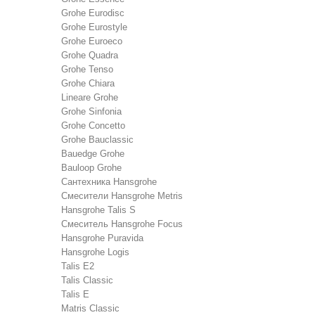
Grohe Eurodisc
Grohe Eurostyle
Grohe Euroeco
Grohe Quadra
Grohe Tenso
Grohe Chiara
Lineare Grohe
Grohe Sinfonia
Grohe Concetto
Grohe Bauclassic
Bauedge Grohe
Bauloop Grohe
Сантехника Hansgrohe
Cмесители Hansgrohe Metris
Hansgrohe Talis S
Смеситель Hansgrohe Focus
Hansgrohe Puravida
Hansgrohe Logis
Talis E2
Talis Classic
Talis E
Matris Classic