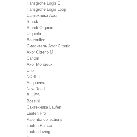
Hansgrohe Logis E
Hansgrohe Logis Loop
Сантехника Axor
Starck
Starck Organic
Urquiola
Bouroullec
Смеситель Axor Citterio
Axor Citterio M
Carlton
Axor Montreux
Uno
NOBILI
Acquaviva
New Road
BLUES
Bossini
Сантехника Laufen
Laufen Pro
Palomba collections
Laufen Palace
Laufen Living