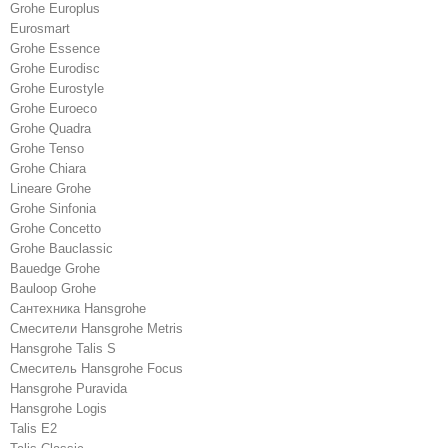
Grohe Europlus
Eurosmart
Grohe Essence
Grohe Eurodisc
Grohe Eurostyle
Grohe Euroeco
Grohe Quadra
Grohe Tenso
Grohe Chiara
Lineare Grohe
Grohe Sinfonia
Grohe Concetto
Grohe Bauclassic
Bauedge Grohe
Bauloop Grohe
Сантехника Hansgrohe
Cмесители Hansgrohe Metris
Hansgrohe Talis S
Смеситель Hansgrohe Focus
Hansgrohe Puravida
Hansgrohe Logis
Talis E2