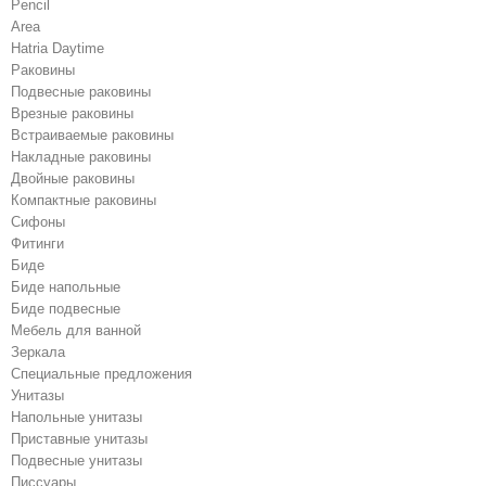
Pencil
Area
Hatria Daytime
Раковины
Подвесные раковины
Врезные раковины
Встраиваемые раковины
Накладные раковины
Двойные раковины
Компактные раковины
Сифоны
Фитинги
Биде
Биде напольные
Биде подвесные
Мебель для ванной
Зеркала
Специальные предложения
Унитазы
Напольные унитазы
Приставные унитазы
Подвесные унитазы
Писсуары