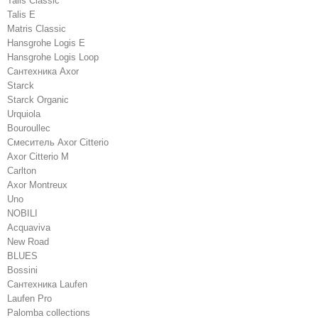
Talis Classic
Talis E
Matris Classic
Hansgrohe Logis E
Hansgrohe Logis Loop
Сантехника Axor
Starck
Starck Organic
Urquiola
Bouroullec
Смеситель Axor Citterio
Axor Citterio M
Carlton
Axor Montreux
Uno
NOBILI
Acquaviva
New Road
BLUES
Bossini
Сантехника Laufen
Laufen Pro
Palomba collections