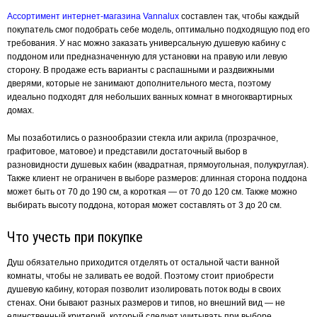
Ассортимент интернет-магазина Vannalux
составлен так, чтобы каждый
покупатель смог подобрать себе модель, оптимально подходящую под его
требования. У нас можно заказать универсальную душевую кабину с
поддоном или предназначенную для установки на правую или левую
сторону. В продаже есть варианты с распашными и раздвижными
дверями, которые не занимают дополнительного места, поэтому
идеально подходят для небольших ванных комнат в многоквартирных
домах.
Мы позаботились о разнообразии стекла или акрила (прозрачное,
графитовое, матовое) и представили достаточный выбор в
разновидности душевых кабин (квадратная, прямоугольная, полукруглая).
Также клиент не ограничен в выборе размеров: длинная сторона поддона
может быть от 70 до 190 см, а короткая — от 70 до 120 см. Также можно
выбирать высоту поддона, которая может составлять от 3 до 20 см.
Что учесть при покупке
Душ обязательно приходится отделять от остальной части ванной
комнаты, чтобы не заливать ее водой. Поэтому стоит приобрести
душевую кабину, которая позволит изолировать поток воды в своих
стенах. Они бывают разных размеров и типов, но внешний вид — не
единственный критерий, который следует учитывать при выборе.