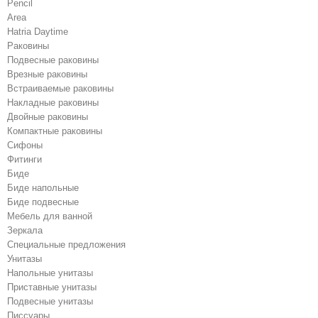
Pencil
Area
Hatria Daytime
Раковины
Подвесные раковины
Врезные раковины
Встраиваемые раковины
Накладные раковины
Двойные раковины
Компактные раковины
Сифоны
Фитинги
Биде
Биде напольные
Биде подвесные
Мебель для ванной
Зеркала
Специальные предложения
Унитазы
Напольные унитазы
Приставные унитазы
Подвесные унитазы
Писсуары