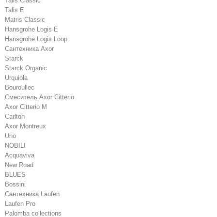
Talis Classic
Talis E
Matris Classic
Hansgrohe Logis E
Hansgrohe Logis Loop
Сантехника Axor
Starck
Starck Organic
Urquiola
Bouroullec
Смеситель Axor Citterio
Axor Citterio M
Carlton
Axor Montreux
Uno
NOBILI
Acquaviva
New Road
BLUES
Bossini
Сантехника Laufen
Laufen Pro
Palomba collections