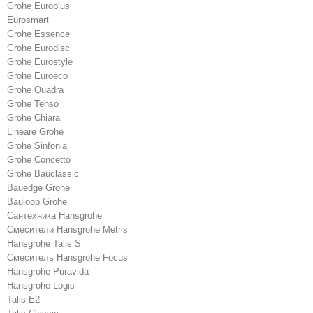
Grohe Europlus
Eurosmart
Grohe Essence
Grohe Eurodisc
Grohe Eurostyle
Grohe Euroeco
Grohe Quadra
Grohe Tenso
Grohe Chiara
Lineare Grohe
Grohe Sinfonia
Grohe Concetto
Grohe Bauclassic
Bauedge Grohe
Bauloop Grohe
Сантехника Hansgrohe
Cмесители Hansgrohe Metris
Hansgrohe Talis S
Смеситель Hansgrohe Focus
Hansgrohe Puravida
Hansgrohe Logis
Talis E2